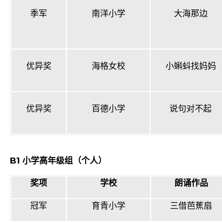
季军
南洋小学
大海那边
优异奖
海格女校
小蝌蚪找妈妈
优异奖
百德小学
说句对不起
B1
小学高年级组（个人）
奖项
学校
朗诵作品
冠军
育青小学
三借芭蕉扇