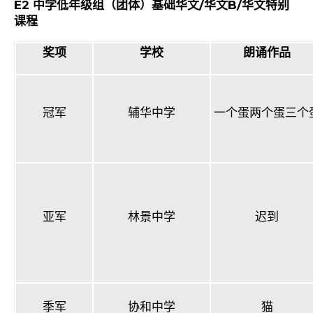
E2
中学低年级组（团体）基础华文
/
华文
B/
华文特别
课程
奖项
学校
朗诵作品
冠军
辅华中学
一个蛋两个蛋三个
亚军
林景中学
迟到
季军
协和中学
猫