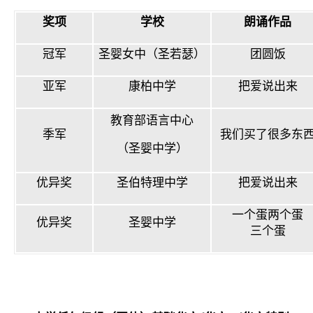
奖项
学校
朗诵作品
冠军
圣婴女中（圣若瑟）
团圆饭
亚军
康柏中学
把爱说出来
教育部语言中心
季军
我们买了很多东
（圣婴中学）
优异奖
圣伯特理中学
把爱说出来
一个蛋两个蛋
优异奖
圣婴中学
三个蛋