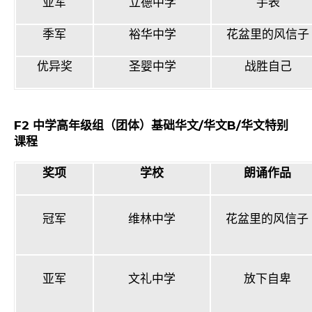
亚军
立德中学
手表
季军
裕华中学
花盆里的风信子
优异奖
圣婴中学
战胜自己
F2
中学高年级组（团体）基础华文
/
华文
B/
华文特别
课程
奖项
学校
朗诵作品
冠军
维林中学
花盆里的风信子
亚军
文礼中学
放下自卑