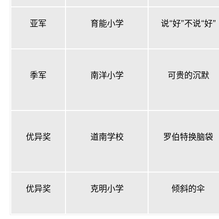
亚军
育能小学
说“好”不说“好”
季军
南洋小学
可贵的沉默
优异奖
道南学校
罗伯特换脑袋
优异奖
克明小学
倾斜的伞