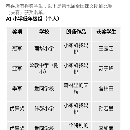
恭喜所有得奖学生，以下是第七届全国课文朗诵比赛
（决赛）获奖名单。
A1
小学低年级组（个人）
奖项
学校
朗诵作品
获奖学生
小蝌蚪找妈
冠军
南华小学
王嘉艺
妈
公教中学（附
小蝌蚪找妈
亚军
苏于峰
小）
妈
森林里的天
季军
爱同学校
曾柚田
桥
小蝌蚪找妈
优异奖
伟群小学
孙若晏
妈
一个特别的
优异奖
爱同学校
李如茵