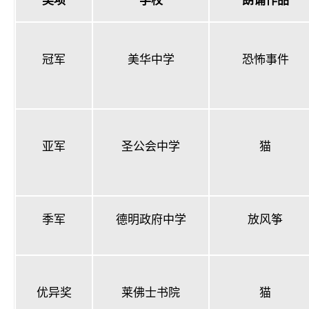
奖项
学校
朗诵作品
冠军
美华中学
恐怖事件
亚军
圣公会中学
猫
季军
德明政府中学
放风筝
优异奖
莱佛士书院
猫