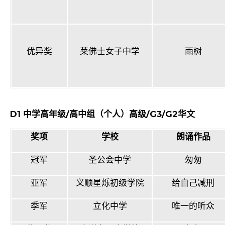
优异奖
莱佛士女子中学
雨树
D1
中学高年级
/
高中组（个人）高级
/G3/G2
华文
奖项
学校
朗诵作品
冠军
圣公会中学
匆匆
亚军
义顺星烁初级学院
给自己减刑
季军
立化中学
唯一的听众