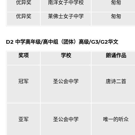
优异奖
南洋女子中学校
匆匆
优异奖
莱佛士女子中学
匆匆
D2
中学高年级
/
高中组（团体）高级
/G3/G2
华文
奖项
学校
朗诵作品
冠军
圣公会中学
唐诗二首
亚军
圣公会中学
唯一的听众