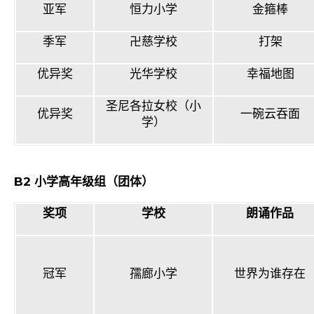
亚军
恒力小学
金箍棒
季军
卍慈学校
打架
优异奖
光华学校
幸福地图
圣尼各拉女校（小
优异奖
一碗云吞面
学）
B2
小学高年级组（团体）
奖项
学校
朗诵作品
冠军
孺廊小学
世界为谁存在