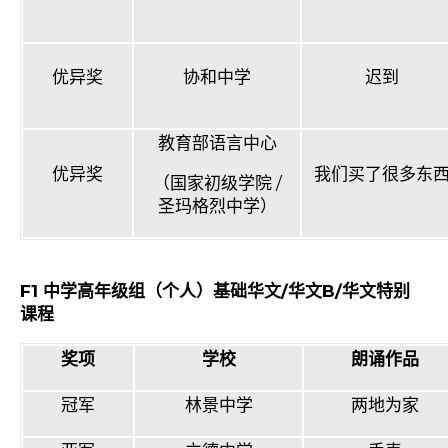
优异奖
协和中学
迟到
教育部语言中心
优异奖
我们买了很多东
（国家初级学院
/
圣玛格烈中学）
F1
中学高年级组（个人）基础华文
/
华文
B/
华文特别
课程
奖项
学校
朗诵作品
冠军
林景中学
两地为家